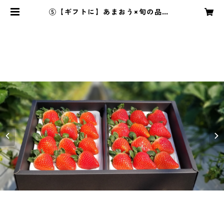
⑤【ギフトに】あまおう×旬の品種S
et16-30 | らいおん果実園