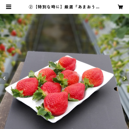
②【特別な時に】厳選『あまおう』
EX8-9SBox | らいおん果実園