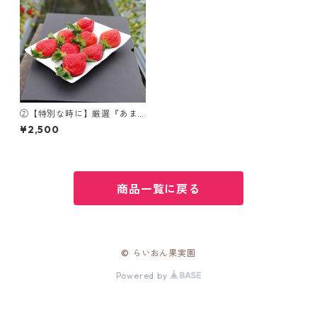
②【特別な時に】厳選『あま
おう』EX8-9SBox
¥2,500
商品一覧に戻る
© らいおん果実園
Powered by